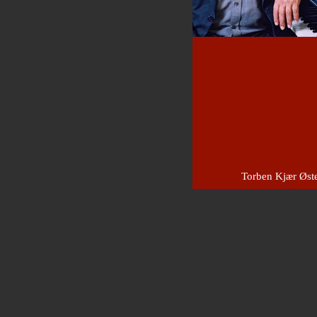
Torben Kjær
Øst